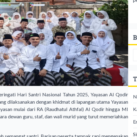
B
T
ingati Hari Santri Nasional Tahun 2025, Yayasan Al Qodir
N
ang dilaksanakan dengan khidmat di lapangan utama Yayasan
K
yayasan mulai dari RA (Raudhatul Athfal) Al Qodir hingga MI
 para dewan guru, staf, dan wali murid yang turut memeriahkan
E
S
nuh semangat santri. Barisan peserta tampak rapi mengenakan