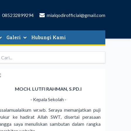
085232899294
mialqodirofficial@gmail.com
Galeri
Hubungi Kami
MOCH. LUTFI RAHMAN, S.PD.I
- Kepala Sekolah -
ssalamualaikum wr.wb. Seraya memanjatkan puji
yukur ke hadirat Allah SWT, disertai perasaan
angga saya menuliskan sambutan dalam rangka
enerbitan website…