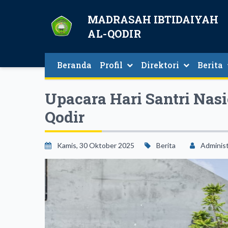
MADRASAH IBTIDAIYAH
AL-QODIR
Beranda
Profil
Direktori
Berita
Budaya Kelas Dan Madrasah
Direktori Guru Dan Tenaga Kependidi
Upacara Hari Santri Nas
Qodir
Kamis, 30 Oktober 2025
Berita
Administ