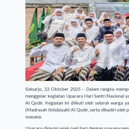
Sidoarjo, 22 Oktober 2025 – Dalam rangka memper
menggelar kegiatan Upacara Hari Santri Nasional y
Al Qodir. Kegiatan ini diikuti oleh seluruh warga 
(Madrasah Ibtidaiyah) Al Qodir, serta dihadiri oleh
suasana.
Upacara dimulai sejak pagi hari dengan suasana pe