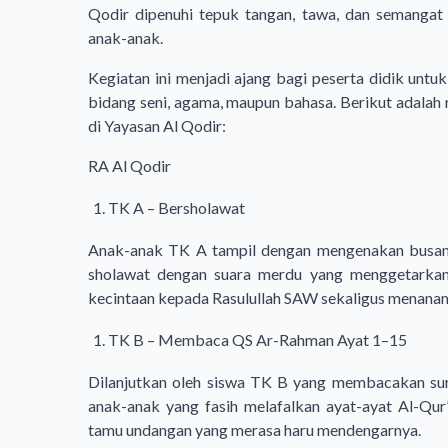
Qodir dipenuhi tepuk tangan, tawa, dan semangat
anak-anak.
Kegiatan ini menjadi ajang bagi peserta didik unt
bidang seni, agama, maupun bahasa. Berikut adalah
di Yayasan Al Qodir:
RA Al Qodir
TK A – Bersholawat
Anak-anak TK A tampil dengan mengenakan busana
sholawat dengan suara merdu yang menggetarka
kecintaan kepada Rasulullah SAW sekaligus menanamkan
TK B – Membaca QS Ar-Rahman Ayat 1–15
Dilanjutkan oleh siswa TK B yang membacakan su
anak-anak yang fasih melafalkan ayat-ayat Al-Qu
tamu undangan yang merasa haru mendengarnya.